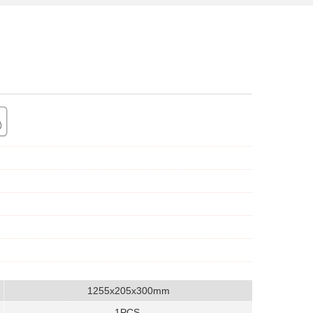
;
1255x205x300mm
1PCS