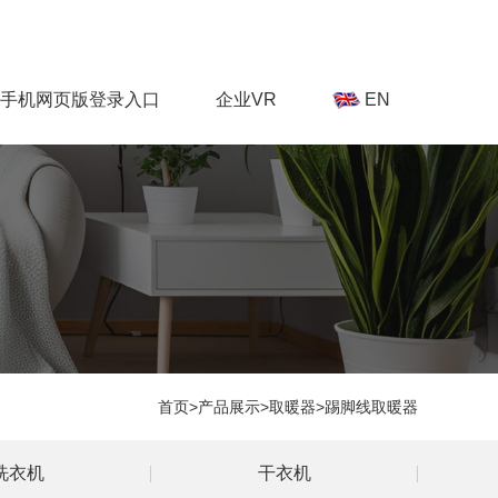
K手机网页版登录入口
企业VR
EN
首页
>
产品展示
>
取暖器
>
踢脚线取暖器
洗衣机
干衣机