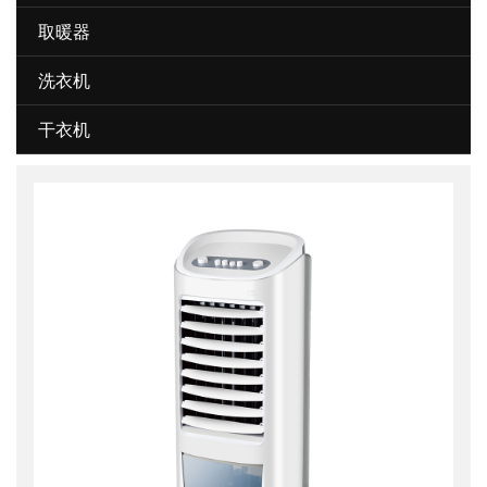
取暖器
洗衣机
干衣机