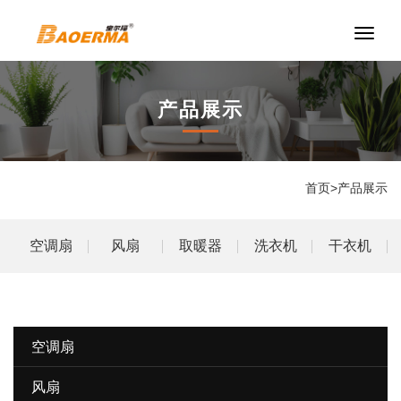
切
换
导
航
产品展示
首页
>
产品展示
空调扇
风扇
取暖器
洗衣机
干衣机
空调扇
风扇