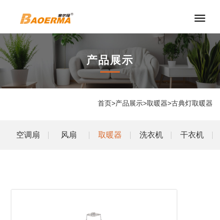
切
换
导
航
产品展示
首页
>
产品展示
>
取暖器
>
古典灯取暖器
空调扇
风扇
取暖器
洗衣机
干衣机