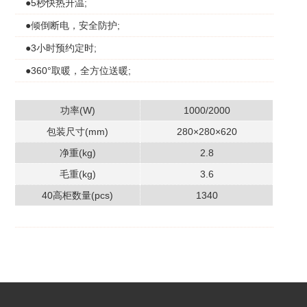
●5秒快热升温;
●倾倒断电，安全防护;
●3小时预约定时;
●360°取暖，全方位送暖;
功率(W)
1000/2000
包装尺寸(mm)
280×280×620
净重(kg)
2.8
毛重(kg)
3.6
40高柜数量(pcs)
1340