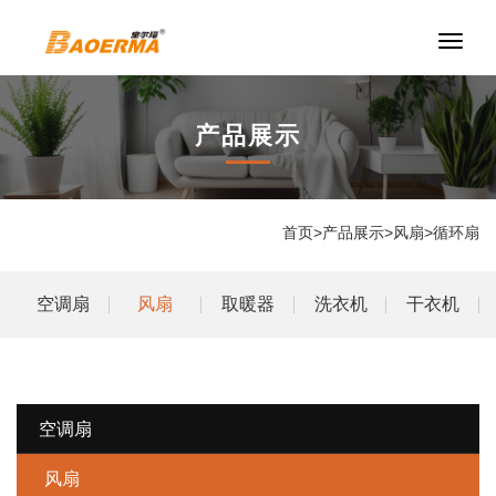
切
换
导
航
产品展示
首页
>
产品展示
>
风扇
>
循环扇
空调扇
风扇
取暖器
洗衣机
干衣机
空调扇
风扇