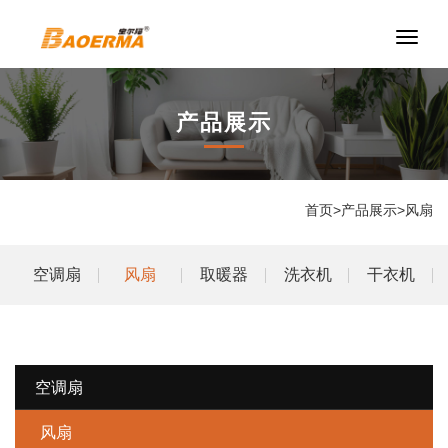
切
换
导
航
产品展示
首页
>
产品展示
>
风扇
空调扇
风扇
取暖器
洗衣机
干衣机
空调扇
风扇