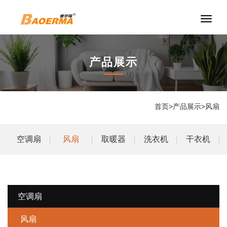
切
换
导
航
产品展示
首页
>
产品展示
>
风扇
空调扇
风扇
取暖器
洗衣机
干衣机
空调扇
风扇